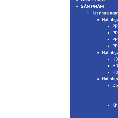
SẢN PHẨM
Hạt nhựa ngu
Hạt nhự
PP
PP
PP
PP
Hạt nhự
HD
HD
HD
Hạt nhự
Có
Kh