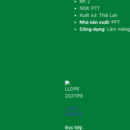
MI: 2
NSX: PTT
Xuất xứ: Thái Lan
Nhà sản xuất
: PPT
Công dụng
: Làm màng
LLDPE
20211FE
Đọc tiếp