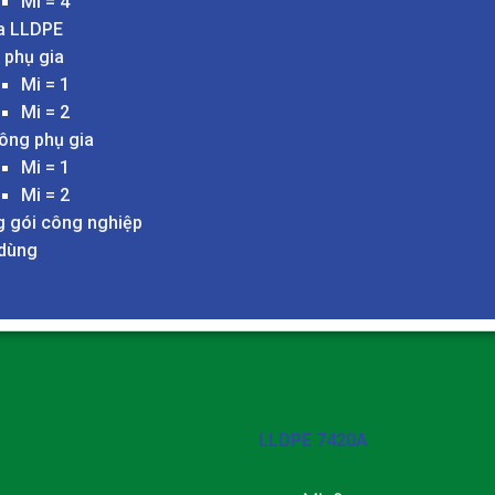
Mi = 4
a LLDPE
 phụ gia
Mi = 1
Mi = 2
ông phụ gia
Mi = 1
Mi = 2
 gói công nghiệp
 dùng
LLDPE 7420A