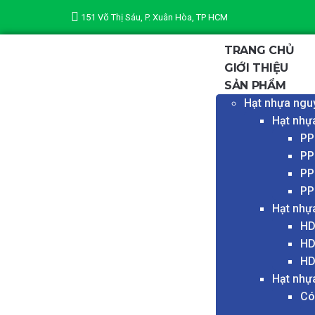
151 Võ Thị Sáu, P. Xuân Hòa, TP HCM
TRANG CHỦ
GIỚI THIỆU
SẢN PHẨM
Hạt nhựa ngu
Hạt nhự
PP
PP
PP
PP
Hạt nhự
HD
HD
HD
Hạt nhự
Có