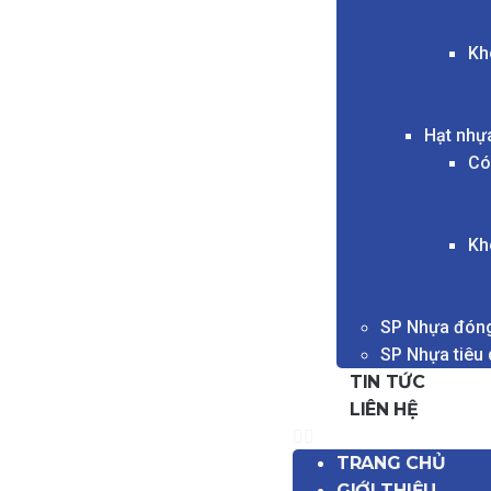
Kh
Hạt nhự
Có
Kh
SP Nhựa đóng
SP Nhựa tiêu
TIN TỨC
LIÊN HỆ
TRANG CHỦ
GIỚI THIỆU