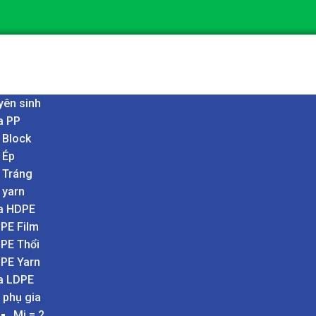
yên sinh
a PP
 Block
 Ép
 Tráng
 yarn
a HDPE
PE Film
PE Thổi
PE Yarn
a LDPE
 phụ gia
Mi = 2