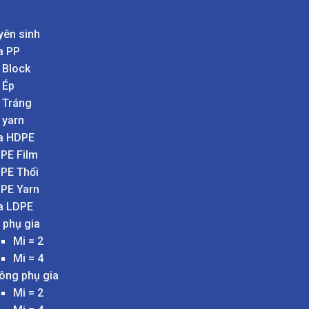
yên sinh
a PP
 Block
 Ép
 Tráng
 yarn
a HDPE
PE Film
PE Thổi
PE Yarn
a LDPE
 phụ gia
Mi = 2
Mi = 4
ông phụ gia
Mi = 2