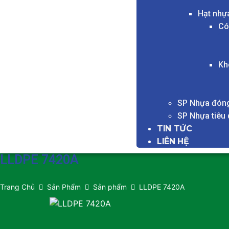
Hạt nhự
Có
Kh
SP Nhựa đóng
SP Nhựa tiêu
TIN TỨC
LIÊN HỆ
LLDPE 7420A
Trang Chủ
Sản Phẩm
Sản phẩm
LLDPE 7420A