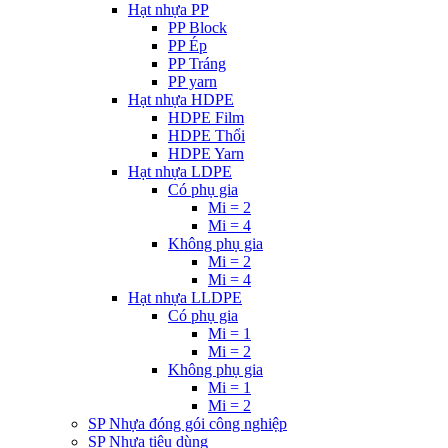
Hạt nhựa PP
PP Block
PP Ép
PP Tráng
PP yarn
Hạt nhựa HDPE
HDPE Film
HDPE Thổi
HDPE Yarn
Hạt nhựa LDPE
Có phụ gia
Mi = 2
Mi = 4
Không phụ gia
Mi = 2
Mi = 4
Hạt nhựa LLDPE
Có phụ gia
Mi = 1
Mi = 2
Không phụ gia
Mi = 1
Mi = 2
SP Nhựa đóng gói công nghiệp
SP Nhựa tiêu dùng