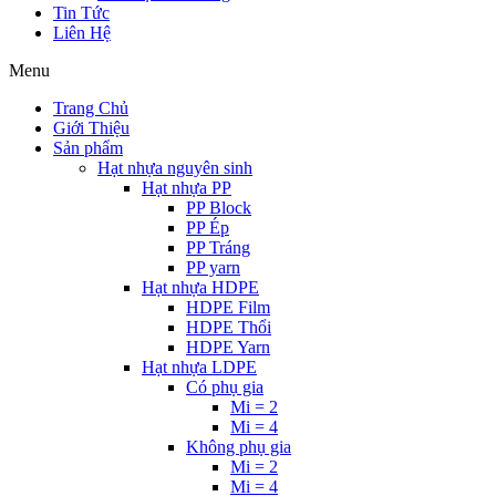
Tin Tức
Liên Hệ
Menu
Trang Chủ
Giới Thiệu
Sản phẩm
Hạt nhựa nguyên sinh
Hạt nhựa PP
PP Block
PP Ép
PP Tráng
PP yarn
Hạt nhựa HDPE
HDPE Film
HDPE Thổi
HDPE Yarn
Hạt nhựa LDPE
Có phụ gia
Mi = 2
Mi = 4
Không phụ gia
Mi = 2
Mi = 4