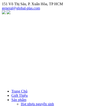
Chuyển
151 Võ Thị Sáu, P. Xuân Hòa, TP HCM
đến
general@global-plas.com
nội
dung
Trang Chủ
Giới Thiệu
Sản phẩm
Hạt nhựa nguyên sinh