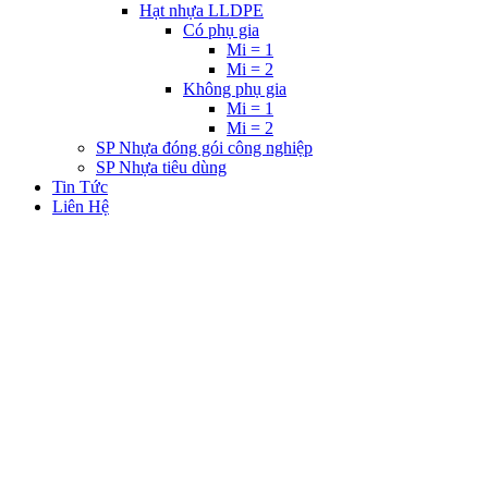
Hạt nhựa LLDPE
Có phụ gia
Mi = 1
Mi = 2
Không phụ gia
Mi = 1
Mi = 2
SP Nhựa đóng gói công nghiệp
SP Nhựa tiêu dùng
Tin Tức
Liên Hệ