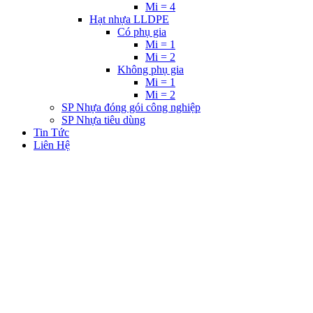
Mi = 4
Hạt nhựa LLDPE
Có phụ gia
Mi = 1
Mi = 2
Không phụ gia
Mi = 1
Mi = 2
SP Nhựa đóng gói công nghiệp
SP Nhựa tiêu dùng
Tin Tức
Liên Hệ