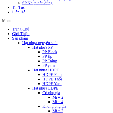
SP Nhựa tiêu dùng
Tin Tức
Liên Hệ
Menu
Trang Chủ
Giới Thiệu
Sản phẩm
Hạt nhựa nguyên sinh
Hạt nhựa PP
PP Block
PP Ép
PP Tráng
PP yarn
Hạt nhựa HDPE
HDPE Film
HDPE Thổi
HDPE Yarn
Hạt nhựa LDPE
Có phụ gia
Mi = 2
Mi = 4
Không phụ gia
Mi = 2