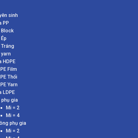
yên sinh
a PP
 Block
 Ép
 Tráng
 yarn
a HDPE
PE Film
PE Thổi
PE Yarn
a LDPE
 phụ gia
Mi = 2
Mi = 4
ông phụ gia
Mi = 2