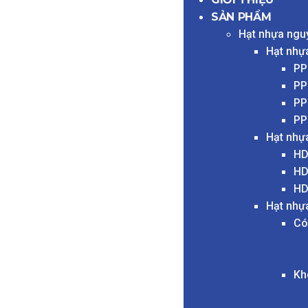
SẢN PHẨM
Hạt nhựa ngu
Hạt nhự
PP
PP
PP
PP
Hạt nhự
HD
HD
HD
Hạt nhự
Có
Kh