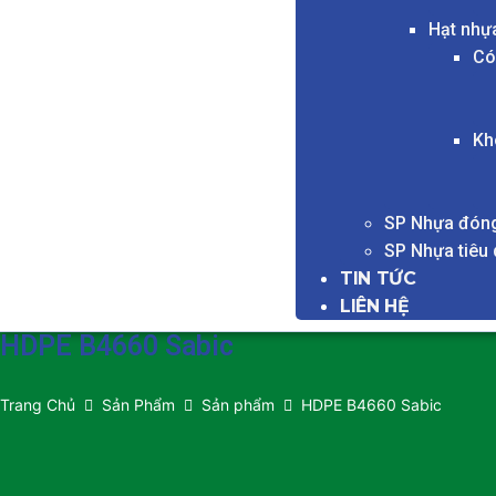
Hạt nhự
Có
Kh
SP Nhựa đóng
SP Nhựa tiêu
TIN TỨC
LIÊN HỆ
HDPE B4660 Sabic
Trang Chủ
Sản Phẩm
Sản phẩm
HDPE B4660 Sabic