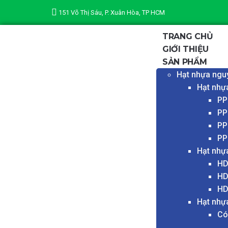
151 Võ Thị Sáu, P. Xuân Hòa, TP HCM
TRANG CHỦ
GIỚI THIỆU
SẢN PHẨM
Hạt nhựa ngu
Hạt nhự
PP
PP
PP
PP
Hạt nhự
HD
HD
HD
Hạt nhự
Có