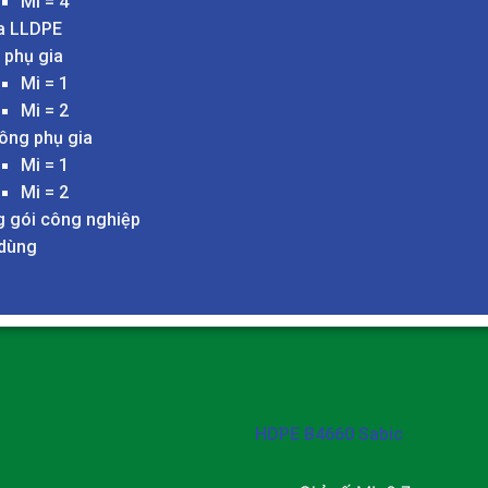
Mi = 4
a LLDPE
 phụ gia
Mi = 1
Mi = 2
ông phụ gia
Mi = 1
Mi = 2
 gói công nghiệp
 dùng
HDPE B4660 Sabic