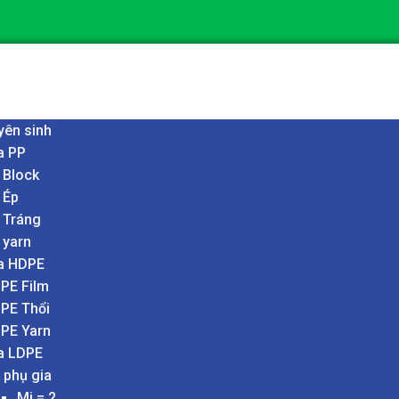
yên sinh
a PP
 Block
 Ép
 Tráng
 yarn
a HDPE
PE Film
PE Thổi
PE Yarn
a LDPE
 phụ gia
Mi = 2