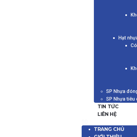
Kh
Hạt nhự
Có
Kh
SP Nhựa đóng
SP Nhựa tiêu
TIN TỨC
LIÊN HỆ
TRANG CHỦ
GIỚI THIỆU