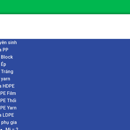
yên sinh
a PP
 Block
 Ép
 Tráng
 yarn
a HDPE
PE Film
PE Thổi
PE Yarn
a LDPE
 phụ gia
Mi = 2