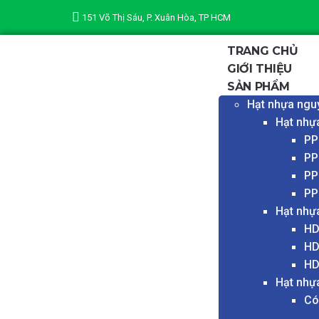
151 Võ Thị Sáu, P. Xuân Hòa, TP HCM
TRANG CHỦ
GIỚI THIỆU
SẢN PHẨM
Hạt nhựa ngu
Hạt nhự
PP
PP
PP
PP
Hạt nhự
HD
HD
HD
Hạt nhự
Có