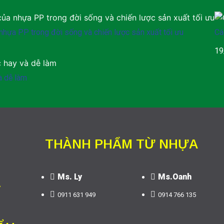
hựa PP trong đời sống và chiến lược sản xuất tối ưu
Cá
19
à dễ làm
THÀNH PHẨM TỪ NHỰA
Ms. Ly
Ms.Oanh
A
0911 631 949
0914 766 135