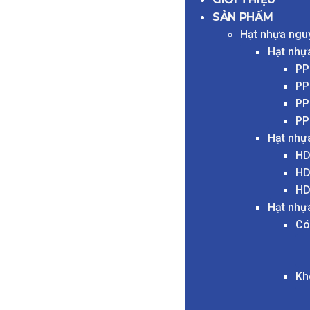
SẢN PHẨM
Hạt nhựa ngu
Hạt nhự
PP
PP
PP
PP
Hạt nhự
HD
HD
HD
Hạt nhự
Có
Kh