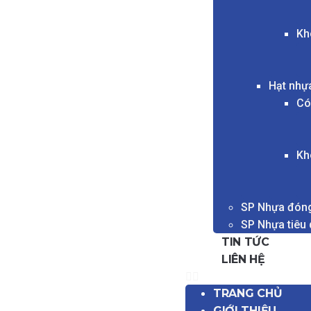
Kh
Hạt nhự
Có
Kh
SP Nhựa đóng
SP Nhựa tiêu
TIN TỨC
LIÊN HỆ
TRANG CHỦ
GIỚI THIỆU