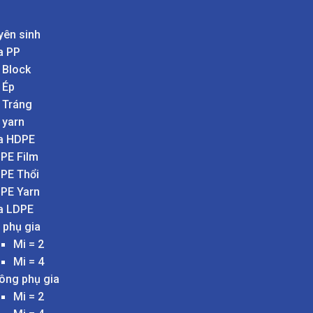
yên sinh
a PP
 Block
 Ép
 Tráng
 yarn
a HDPE
PE Film
PE Thổi
PE Yarn
a LDPE
 phụ gia
Mi = 2
Mi = 4
ông phụ gia
Mi = 2