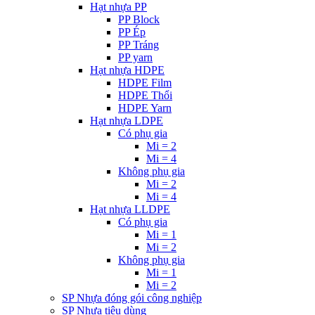
Hạt nhựa PP
PP Block
PP Ép
PP Tráng
PP yarn
Hạt nhựa HDPE
HDPE Film
HDPE Thổi
HDPE Yarn
Hạt nhựa LDPE
Có phụ gia
Mi = 2
Mi = 4
Không phụ gia
Mi = 2
Mi = 4
Hạt nhựa LLDPE
Có phụ gia
Mi = 1
Mi = 2
Không phụ gia
Mi = 1
Mi = 2
SP Nhựa đóng gói công nghiệp
SP Nhựa tiêu dùng