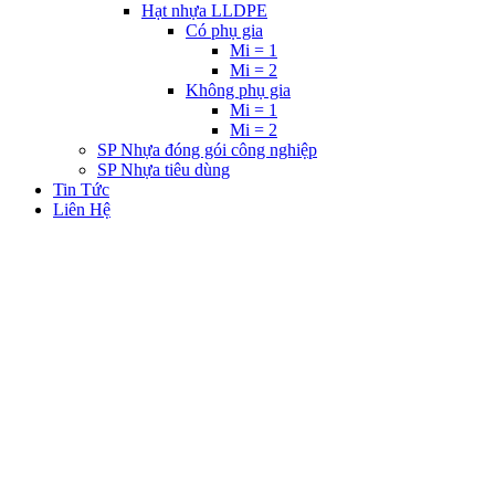
Hạt nhựa LLDPE
Có phụ gia
Mi = 1
Mi = 2
Không phụ gia
Mi = 1
Mi = 2
SP Nhựa đóng gói công nghiệp
SP Nhựa tiêu dùng
Tin Tức
Liên Hệ