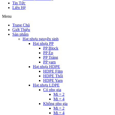
Tin Tức
Liên Hệ
Menu
Trang Chủ
Giới Thiệu
Sản phẩm
Hạt nhựa nguyên sinh
Hạt nhựa PP
PP Block
PP Ép
PP Tráng
PP yarn
Hạt nhựa HDPE
HDPE Film
HDPE Thổi
HDPE Yarn
Hạt nhựa LDPE
Có phụ gia
Mi = 2
Mi = 4
Không phụ gia
Mi = 2
Mi = 4