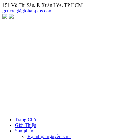
Chuyển
151 Võ Thị Sáu, P. Xuân Hòa, TP HCM
đến
general@global-plas.com
nội
dung
Trang Chủ
Giới Thiệu
Sản phẩm
Hạt nhựa nguyên sinh