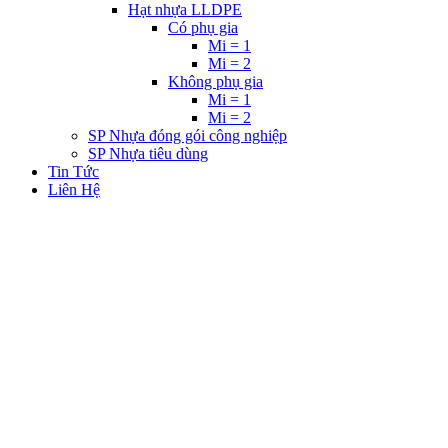
Hạt nhựa LLDPE
Có phụ gia
Mi = 1
Mi = 2
Không phụ gia
Mi = 1
Mi = 2
SP Nhựa đóng gói công nghiệp
SP Nhựa tiêu dùng
Tin Tức
Liên Hệ