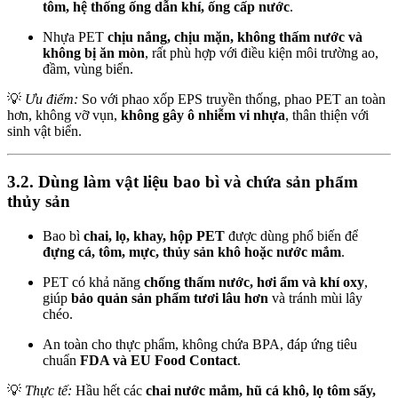
tôm, hệ thống ống dẫn khí, ống cấp nước
.
Nhựa PET
chịu nắng, chịu mặn, không thấm nước và
không bị ăn mòn
, rất phù hợp với điều kiện môi trường ao,
đầm, vùng biển.
💡
Ưu điểm:
So với phao xốp EPS truyền thống, phao PET an toàn
hơn, không vỡ vụn,
không gây ô nhiễm vi nhựa
, thân thiện với
sinh vật biển.
3.2. Dùng làm vật liệu bao bì và chứa sản phẩm
thủy sản
Bao bì
chai, lọ, khay, hộp PET
được dùng phổ biến để
đựng cá, tôm, mực, thủy sản khô hoặc nước mắm
.
PET có khả năng
chống thấm nước, hơi ẩm và khí oxy
,
giúp
bảo quản sản phẩm tươi lâu hơn
và tránh mùi lây
chéo.
An toàn cho thực phẩm, không chứa BPA, đáp ứng tiêu
chuẩn
FDA và EU Food Contact
.
💡
Thực tế:
Hầu hết các
chai nước mắm, hũ cá khô, lọ tôm sấy,