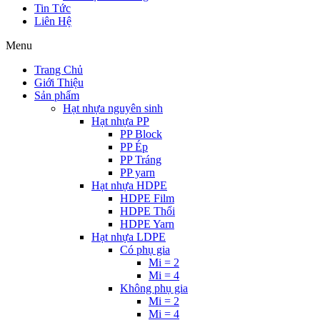
Tin Tức
Liên Hệ
Menu
Trang Chủ
Giới Thiệu
Sản phẩm
Hạt nhựa nguyên sinh
Hạt nhựa PP
PP Block
PP Ép
PP Tráng
PP yarn
Hạt nhựa HDPE
HDPE Film
HDPE Thổi
HDPE Yarn
Hạt nhựa LDPE
Có phụ gia
Mi = 2
Mi = 4
Không phụ gia
Mi = 2
Mi = 4