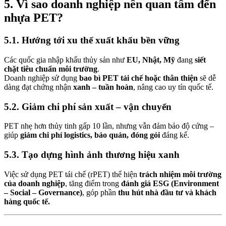
5. Vì sao doanh nghiệp nên quan tâm đến
nhựa PET?
5.1. Hướng tới xu thế xuất khẩu bền vững
Các quốc gia nhập khẩu thủy sản như
EU, Nhật, Mỹ
đang
siết
chặt tiêu chuẩn môi trường
.
Doanh nghiệp sử dụng
bao bì PET tái chế hoặc thân thiện
sẽ dễ
dàng đạt chứng nhận
xanh – tuần hoàn
, nâng cao uy tín quốc tế.
5.2. Giảm chi phí sản xuất – vận chuyển
PET nhẹ hơn thủy tinh gấp 10 lần, nhưng vẫn đảm bảo độ cứng –
giúp
giảm chi phí logistics, bảo quản, đóng gói
đáng kể.
5.3. Tạo dựng hình ảnh thương hiệu xanh
Việc sử dụng PET tái chế (rPET) thể hiện
trách nhiệm môi trường
của doanh nghiệp
, tăng điểm trong
đánh giá ESG (Environment
– Social – Governance)
, góp phần
thu hút nhà đầu tư và khách
hàng quốc tế.