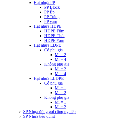
Hạt nhựa PP
PP Block
PP Ép
PP Tráng
PP yarn
Hạt nhựa HDPE
HDPE Film
HDPE Thổi
HDPE Yarn
Hạt nhựa LDPE
Có phụ gia
Mi = 2
Mi = 4
Không phụ gia
Mi = 2
Mi = 4
Hạt nhựa LLDPE
Có phụ gia
Mi = 1
Mi = 2
Không phụ gia
Mi = 1
Mi = 2
SP Nhựa đóng gói công nghiệp
SP Nhựa tiêu dùng