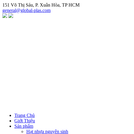
Chuyển
151 Võ Thị Sáu, P. Xuân Hòa, TP HCM
đến
general@global-plas.com
nội
dung
Trang Chủ
Giới Thiệu
Sản phẩm
Hạt nhựa nguyên sinh