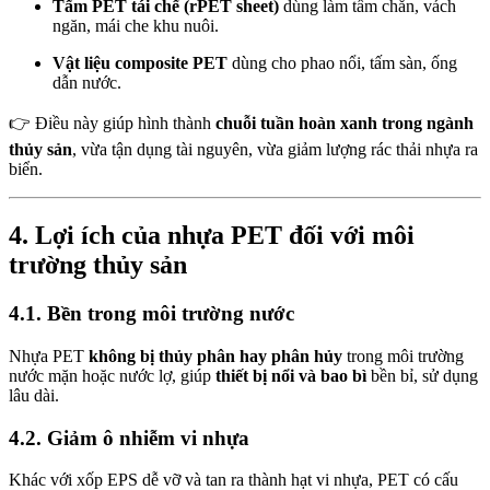
Tấm PET tái chế (rPET sheet)
dùng làm tấm chắn, vách
ngăn, mái che khu nuôi.
Vật liệu composite PET
dùng cho phao nổi, tấm sàn, ống
dẫn nước.
👉 Điều này giúp hình thành
chuỗi tuần hoàn xanh trong ngành
thủy sản
, vừa tận dụng tài nguyên, vừa giảm lượng rác thải nhựa ra
biển.
4. Lợi ích của nhựa PET đối với môi
trường thủy sản
4.1. Bền trong môi trường nước
Nhựa PET
không bị thủy phân hay phân hủy
trong môi trường
nước mặn hoặc nước lợ, giúp
thiết bị nổi và bao bì
bền bỉ, sử dụng
lâu dài.
4.2. Giảm ô nhiễm vi nhựa
Khác với xốp EPS dễ vỡ và tan ra thành hạt vi nhựa, PET có cấu