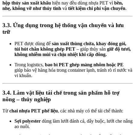
hộp thủy sản xuất khẩu
hiện nay đều dùng nhựa PET vì
bền,
nhẹ, không vỡ như thủy tinh
và
tiết kiệm chi phí vận chuyển
.
3.3. Ứng dụng trong hệ thống vận chuyển và lưu
trữ
PET được dùng để
sản xuất thùng chứa, khay đóng gói,
túi hút chân không ghép PET
– giúp thủy sản
giữ độ tươi,
không nhiễm mùi và chịu nhiệt khi cấp đông.
Trong logistics,
bao bì PET ghép màng nhôm hoặc PE
giúp bảo vệ hàng hóa trong container lạnh, tránh rò rỉ nước và
vi khuẩn.
3.4. Làm vật liệu tái chế trong sản phẩm hỗ trợ
nông – thủy nghiệp
Từ
chai nhựa PET phế liệu
, các nhà máy có thể tái chế thành:
Sợi polyester
dùng làm lưới đánh cá, dây buộc, lưới che nắng
ao nuôi.