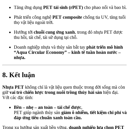
Tăng ứng dụng
PET tái sinh (rPET)
cho phao nổi và bao bì.
Phát triển công nghệ
PET composite
chống tia UV, tăng tuổi
thọ vật liệu ngoài trời.
Hướng tới
chuỗi cung ứng xanh
, trong đó nhựa PET được
thu hồi, tái chế, tái sử dụng tại chỗ.
Doanh nghiệp nhựa và thủy sản bắt tay
phát triển mô hình
“Aqua Circular Economy” – kinh tế tuần hoàn nước –
nhựa.
8. Kết luận
Nhựa PET
không chỉ là vật liệu quen thuộc trong đời sống mà còn
giữ
vai trò chiến lược trong nuôi trồng thủy hải sản
hiện đại.
Với các đặc tính:
Bền – nhẹ – an toàn – tái chế được
,
PET giúp ngành thủy sản
giảm ô nhiễm, tiết kiệm chi phí và
đáp ứng tiêu chuẩn xanh toàn cầu.
Trong xu hướng sản xuất bền vững,
doanh nghiệp lựa chọn PET