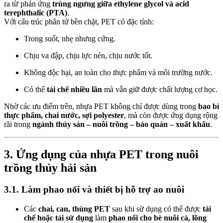
ra từ phản ứng
trùng ngưng giữa ethylene glycol và acid
terephthalic (PTA)
.
Với cấu trúc phân tử bền chặt, PET có đặc tính:
Trong suốt, nhẹ nhưng cứng.
Chịu va đập, chịu lực nén, chịu nước tốt.
Không độc hại, an toàn cho thực phẩm và môi trường nước.
Có thể
tái chế nhiều lần
mà vẫn giữ được chất lượng cơ học.
Nhờ các ưu điểm trên, nhựa PET không chỉ được dùng trong
bao bì
thực phẩm, chai nước, sợi polyester
, mà còn được ứng dụng rộng
rãi trong
ngành thủy sản – nuôi trồng – bảo quản – xuất khẩu
.
3. Ứng dụng của nhựa PET trong nuôi
trồng thủy hải sản
3.1. Làm phao nổi và thiết bị hỗ trợ ao nuôi
Các
chai, can, thùng PET
sau khi sử dụng có thể được
tái
chế hoặc tái sử dụng
làm
phao nổi cho bè nuôi cá, lồng