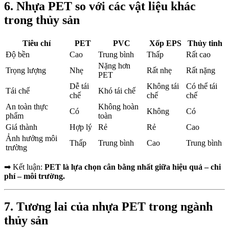
6. Nhựa PET so với các vật liệu khác
trong thủy sản
Tiêu chí
PET
PVC
Xốp EPS
Thủy tinh
Độ bền
Cao
Trung bình
Thấp
Rất cao
Nặng hơn
Trọng lượng
Nhẹ
Rất nhẹ
Rất nặng
PET
Dễ tái
Không tái
Có thể tái
Tái chế
Khó tái chế
chế
chế
chế
An toàn thực
Không hoàn
Có
Không
Có
phẩm
toàn
Giá thành
Hợp lý
Rẻ
Rẻ
Cao
Ảnh hưởng môi
Thấp
Trung bình
Cao
Trung bình
trường
➡ Kết luận:
PET là lựa chọn cân bằng nhất giữa hiệu quả – chi
phí – môi trường.
7. Tương lai của nhựa PET trong ngành
thủy sản