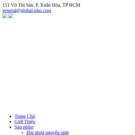
Chuyển
151 Võ Thị Sáu, P. Xuân Hòa, TP HCM
đến
general@global-plas.com
nội
dung
Trang Chủ
Giới Thiệu
Sản phẩm
Hạt nhựa nguyên sinh