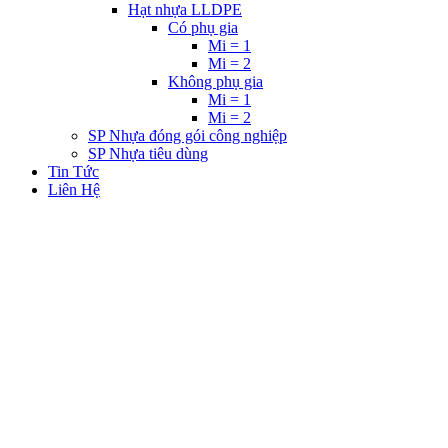
Hạt nhựa LLDPE
Có phụ gia
Mi = 1
Mi = 2
Không phụ gia
Mi = 1
Mi = 2
SP Nhựa đóng gói công nghiệp
SP Nhựa tiêu dùng
Tin Tức
Liên Hệ