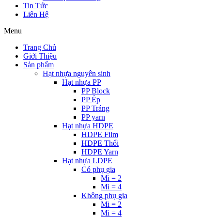
Tin Tức
Liên Hệ
Menu
Trang Chủ
Giới Thiệu
Sản phẩm
Hạt nhựa nguyên sinh
Hạt nhựa PP
PP Block
PP Ép
PP Tráng
PP yarn
Hạt nhựa HDPE
HDPE Film
HDPE Thổi
HDPE Yarn
Hạt nhựa LDPE
Có phụ gia
Mi = 2
Mi = 4
Không phụ gia
Mi = 2
Mi = 4