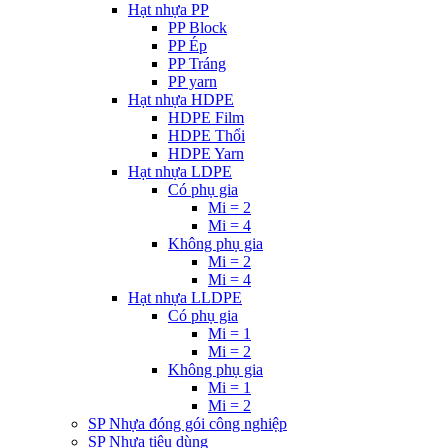
Hạt nhựa PP
PP Block
PP Ép
PP Tráng
PP yarn
Hạt nhựa HDPE
HDPE Film
HDPE Thổi
HDPE Yarn
Hạt nhựa LDPE
Có phụ gia
Mi = 2
Mi = 4
Không phụ gia
Mi = 2
Mi = 4
Hạt nhựa LLDPE
Có phụ gia
Mi = 1
Mi = 2
Không phụ gia
Mi = 1
Mi = 2
SP Nhựa đóng gói công nghiệp
SP Nhựa tiêu dùng