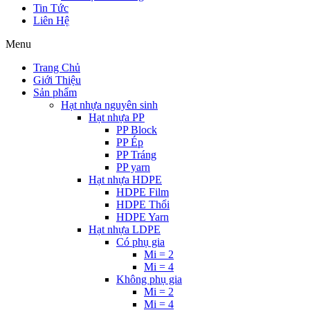
Tin Tức
Liên Hệ
Menu
Trang Chủ
Giới Thiệu
Sản phẩm
Hạt nhựa nguyên sinh
Hạt nhựa PP
PP Block
PP Ép
PP Tráng
PP yarn
Hạt nhựa HDPE
HDPE Film
HDPE Thổi
HDPE Yarn
Hạt nhựa LDPE
Có phụ gia
Mi = 2
Mi = 4
Không phụ gia
Mi = 2
Mi = 4