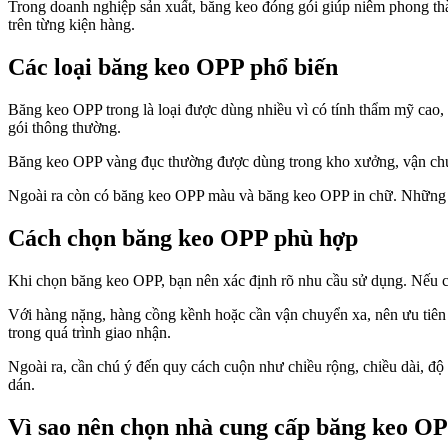
Trong doanh nghiệp sản xuất, băng keo đóng gói giúp niêm phong thà
trên từng kiện hàng.
Các loại băng keo OPP phổ biến
Băng keo OPP trong là loại được dùng nhiều vì có tính thẩm mỹ cao, 
gói thông thường.
Băng keo OPP vàng đục thường được dùng trong kho xưởng, vận chuyển
Ngoài ra còn có băng keo OPP màu và băng keo OPP in chữ. Những lo
Cách chọn băng keo OPP phù hợp
Khi chọn băng keo OPP, bạn nên xác định rõ nhu cầu sử dụng. Nếu ch
Với hàng nặng, hàng cồng kềnh hoặc cần vận chuyển xa, nên ưu tiên 
trong quá trình giao nhận.
Ngoài ra, cần chú ý đến quy cách cuộn như chiều rộng, chiều dài, đ
dán.
Vì sao nên chọn nhà cung cấp băng keo OP