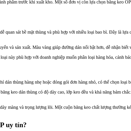
nh phẩm trước khi xuất kho. Một số đơn vị còn lựa chọn băng keo OPP
dễ quan sát bề mặt thùng và phù hợp với nhiều loại bao bì. Đây là lự
 và sản xuất. Màu vàng giúp đường dán nổi bật hơn, dễ nhận biết vị 
ại này phù hợp với doanh nghiệp muốn phân loại hàng hóa, cảnh báo 
ỉ dán thùng hàng nhẹ hoặc đóng gói đơn hàng nhỏ, có thể chọn loại băn
băng keo dán thùng có độ dày cao, lớp keo đều và khả năng bám chắc.
ộ dày màng và trọng lượng lõi. Một cuộn băng keo chất lượng thường k
P uy tín?