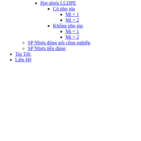
Hạt nhựa LLDPE
Có phụ gia
Mi = 1
Mi = 2
Không phụ gia
Mi = 1
Mi = 2
SP Nhựa đóng gói công nghiệp
SP Nhựa tiêu dùng
Tin Tức
Liên Hệ