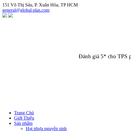
Chuyển
151 Võ Thị Sáu, P. Xuân Hòa, TP HCM
đến
general@global-plas.com
nội
dung
Đánh giá 5* cho TPS p
Trang Chủ
Giới Thiệu
Sản phẩm
Hạt nhựa nguyên sinh