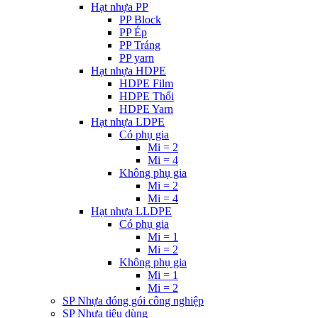
Hạt nhựa PP
PP Block
PP Ép
PP Tráng
PP yarn
Hạt nhựa HDPE
HDPE Film
HDPE Thổi
HDPE Yarn
Hạt nhựa LDPE
Có phụ gia
Mi = 2
Mi = 4
Không phụ gia
Mi = 2
Mi = 4
Hạt nhựa LLDPE
Có phụ gia
Mi = 1
Mi = 2
Không phụ gia
Mi = 1
Mi = 2
SP Nhựa đóng gói công nghiệp
SP Nhựa tiêu dùng